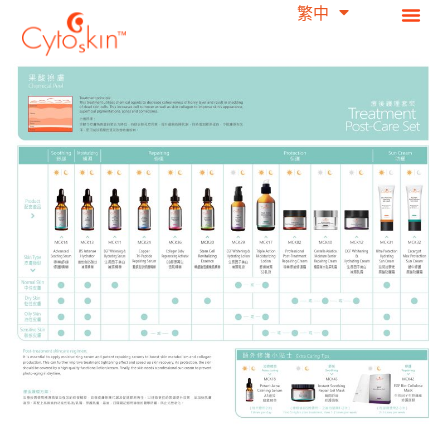
繁中
简中
跳
至
主
要
內
容