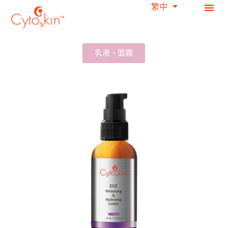
繁中
简中
跳
至
主
要
乳液、面霜
內
容