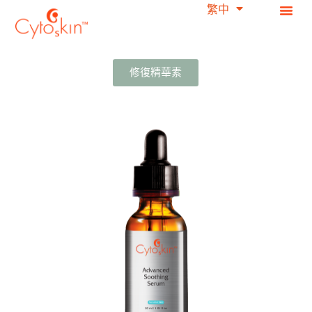
繁中
简中
跳
至
主
要
修復精華素
內
容