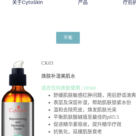
关于CytoSkin
产品
疗后
平衡
CK03
焕肤补湿美肌水
适合任何皮肤使用 | 105ml
舒缓肌肤敏感红肿问题，用后舒适清
表层及深层补湿，帮助肌肤锁紧水份
温和去除死皮，焕发肌肤光采
平衡肌肤酸碱值至最佳的pH5.5
促进精华素吸收，提升精华疗效
抗氧化，延缓肌肤衰老