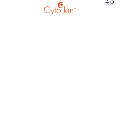
主页
跳
过
内
容