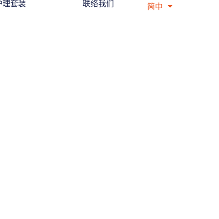
护理套装
联络我们
简中
繁中
爽