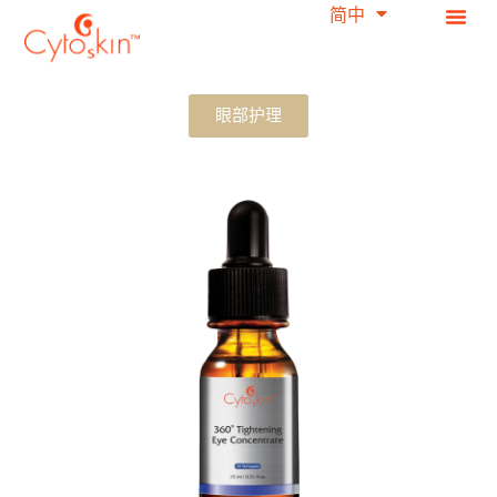
简中
繁中
跳
过
内
容
眼部护理