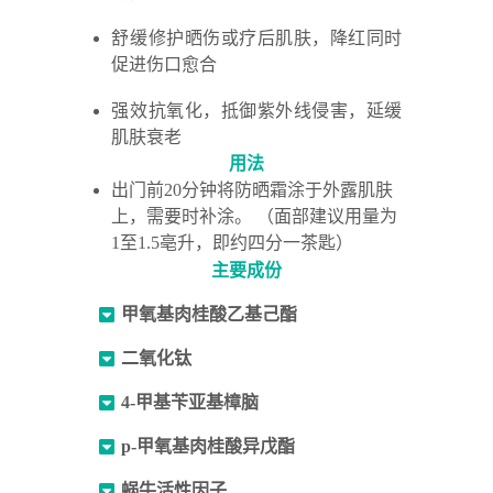
舒缓修护晒伤或疗后肌肤，降红同时
促进伤口愈合
强效抗氧化，抵御紫外线侵害，延缓
肌肤衰老
用法
出门前20分钟将防晒霜涂于外露肌肤
上，需要时补涂。 （面部建议用量为
1至1.5亳升，即约四分一茶匙）
主要成份
甲氧基肉桂酸乙基己酯
二氧化钛
4-甲基苄亚基樟脑
p-甲氧基肉桂酸异戊酯
蜗牛活性因子