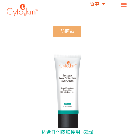
简中
繁中
跳
过
内
容
防晒霜
适合任何皮肤使用 | 60ml