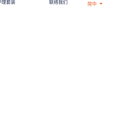
护理套装
联络我们
简中
繁中