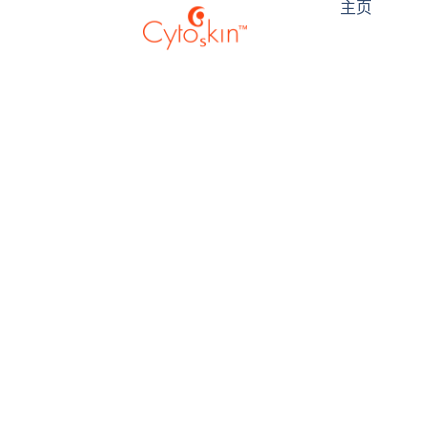
主页
跳
过
内
容